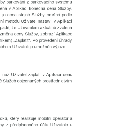
 doby parkování z parkovacího systému
zena v Aplikaci konečná cena Služby.
h je cena stejné Služby odlišná podle
ní metodu Uživatel nastavil v Aplikaci
řípadě, že Uživatelem aktuálně zvolená
 změna ceny Služby, zobrazí Aplikace
níkem) „Zaplatit“. Po provedení úhrady
ého a Uživateli je umožněn výjezd.
, než Uživatel zaplatí v Aplikaci cenu
dě Služeb objednaných prostřednictvím
ků, který realizuje mobilní operátor a
eny z předplaceného účtu Uživatele u