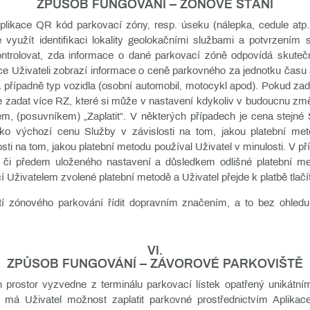
ZPŮSOB FUNGOVÁNÍ – ZÓNOVÉ STÁNÍ
Aplikace QR kód parkovací zóny, resp. úseku (nálepka, cedule at
využít identifikaci lokality geolokačními službami a potvrzením sp
ontrolovat, zda informace o dané parkovací zóně odpovídá skutečnos
ikace Uživateli zobrazí informace o ceně parkovného za jednotku ča
a případně typ vozidla (osobní automobil, motocykl apod). Pokud zad
 zadat více RZ, které si může v nastavení kdykoliv v budoucnu změn
em, (posuvníkem) „Zaplatit“. V některých případech je cena stejné 
ko výchozí cenu Služby v závislosti na tom, jakou platební meto
sti na tom, jakou platební metodu používal Uživatel v minulosti. V p
 či předem uloženého nastavení a důsledkem odlišné platební m
 Uživatelem zvolené platební metodě a Uživatel přejde k platbě tlačí
ití zónového parkování řídit dopravním značením, a to bez ohled
VI.
ZPŮSOB FUNGOVÁNÍ – ZÁVOROVÉ PARKOVIŠTĚ
h prostor vyzvedne z terminálu parkovací lístek opatřený unikátní
ě má Uživatel možnost zaplatit parkovné prostřednictvím Aplika