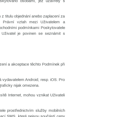
oskytováno osobami, jež uzavřely s
 titulu objednání anebo zaplacení za
y. Právní vztah mezi Uživatelem a
obchodními podmínkami Poskytovatele
. Uživatel je povinen se seznámit s
ízení a akceptace těchto Podmínek při
ná vydavatelem Android, resp. iOS. Pro
graficky nijak omezena.
tě Internet, mohou vznikat Uživateli
le prostřednictvím služby mobilních
ací SMS, které nejsou součástí ceny