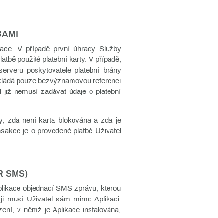
BAMI
ikace. V případě první úhrady Služby
tbě použité platební karty. V případě,
serveru poskytovatele platební brány
 ukládá pouze bezvýznamovou referenci
el již nemusí zadávat údaje o platební
ty, zda není karta blokována a zda je
nsakce je o provedené platbě Uživatel
R SMS)
Aplikace objednací SMS zprávu, kterou
 ji musí Uživatel sám mimo Aplikaci.
ení, v němž je Aplikace instalována,