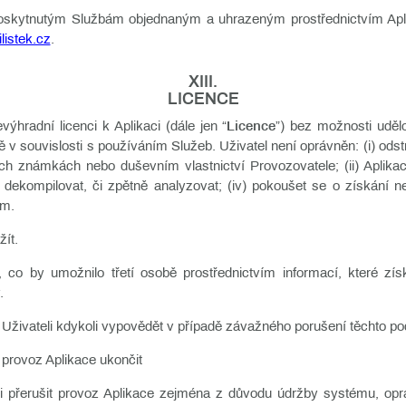
 poskytnutým Službám objednaným a uhrazeným prostřednictvím Apl
istek.cz
.
XIII.
LICENCE
výhradní licenci k Aplikaci (dále jen “
Licence
”) bez možnosti udělo
 v souvislosti s používáním Služeb. Uživatel není oprávněn: (i) odst
h známkách nebo duševním vlastnictví Provozovatele; (ii) Aplikaci 
kaci dekompilovat, či zpětně analyzovat; (iv) pokoušet se o získán
ím.
žít.
c, co by umožnilo třetí osobě prostřednictvím informací, které zís
.
 Uživateli kdykoli vypovědět v případě závažného porušení těchto po
 provoz Aplikace ukončit
i přerušit provoz Aplikace zejména z důvodu údržby systému, opr