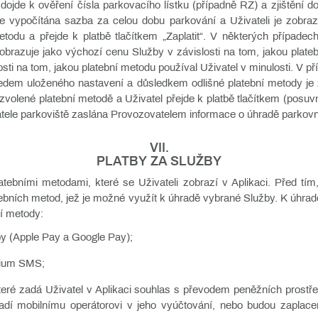
dojde k ověření čísla parkovacího lístku (případně RZ) a zjištění
je vypočítána sazba za celou dobu parkování a Uživateli je zobra
todu a přejde k platbě tlačítkem „Zaplatit“. V některých případec
brazuje jako výchozí cenu Služby v závislosti na tom, jakou plateb
osti na tom, jakou platební metodu používal Uživatel v minulosti. V p
ředem uloženého nastavení a důsledkem odlišné platební metody je
volené platební metodě a Uživatel přejde k platbě tlačítkem (posuv
tele parkoviště zaslána Provozovatelem informace o úhradě parkovn
VII.
PLATBY ZA SLUŽBY
atebními metodami, které se Uživateli zobrazí v Aplikaci. Před tím
ebních metod, jež je možné využít k úhradě vybrané Služby. K úhra
ní metody:
tby (Apple Pay a Google Pay);
mium SMS;
které zadá Uživatel v Aplikaci souhlas s převodem peněžních prostřed
radí mobilnímu operátorovi v jeho vyúčtování, nebo budou zaplac