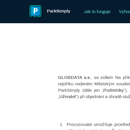
ParkSimply
Jak to funguje
Výhod
GLOBDATA a.s.
, se sídlem Na pří
rejstříku vedeném Městským soudem 
ParkSimply (dále jen „
Podmínky
“),
„
Uživatel
“) při objednání a úhradě s
Provozovatel umožňuje prostřed