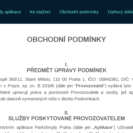
y aplikace
Ke stažení
Obchodní podmínky
Daňový dokl
OBCHODNÍ PODMÍNKY
I.
PŘEDMĚT ÚPRAVY PODMÍNEK
kopě 393/11, Staré Město, 110 00 Praha 1, IČO: 05642361, DIČ
v Praze, sp. zn. B 23165 (dále jen “
Provozovatel
”) vydává tyto
 které upravují práva a povinnosti Provozovatele a osoby, jež a
lužeb obecně vymezených níže v těchto Podmínkách.
II.
SLUŽBY POSKYTOVANÉ PROVOZOVATELEM
nictvím aplikace ParkSimply Praha (dále jen „
Aplikace
“) Uživat