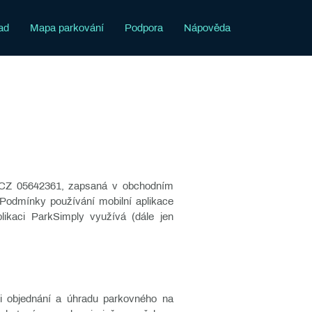
ad
Mapa parkování
Podpora
Nápověda
: CZ 05642361, zapsaná v obchodním
 Podmínky používání mobilní aplikace
plikaci ParkSimply využívá (dále jen
eli objednání a úhradu parkovného na