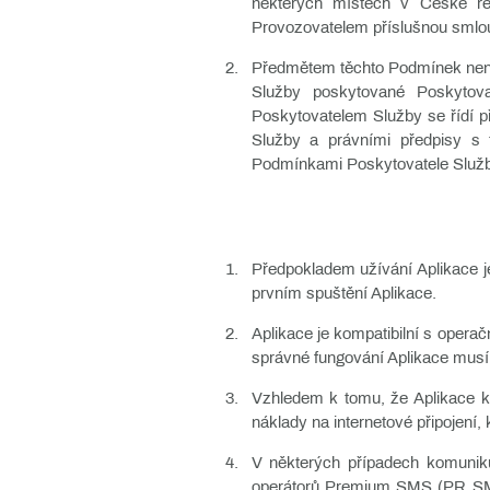
některých místech v České re
Provozovatelem příslušnou smlouv
Předmětem těchto Podmínek není 
Služby poskytované Poskytova
Poskytovatelem Služby se řídí 
Služby a právními předpisy s t
Podmínkami Poskytovatele Služby
Předpokladem užívání Aplikace je
prvním spuštění Aplikace.
Aplikace je kompatibilní s opera
správné fungování Aplikace musí 
Vzhledem k tomu, že Aplikace ko
náklady na internetové připojení,
V některých případech komuniku
operátorů Premium SMS (PR SMS)