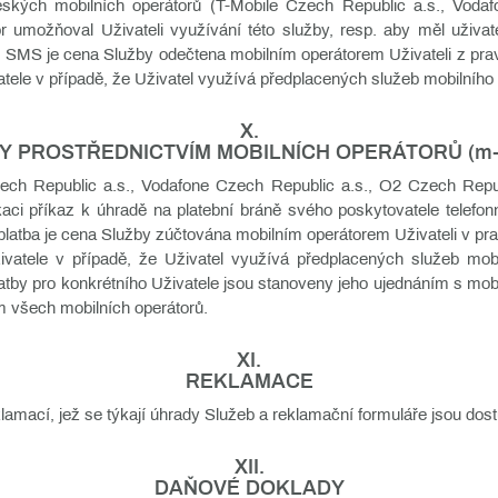
ských mobilních operátorů (T-Mobile Czech Republic a.s., Voda
or umožňoval Uživateli využívání této služby, resp. aby měl uživat
R SMS je cena Služby odečtena mobilním operátorem Uživateli z pra
atele v případě, že Uživatel využívá předplacených služeb mobilního 
X.
Y PROSTŘEDNICTVÍM MOBILNÍCH OPERÁTORŮ (m-p
zech Republic a.s., Vodafone Czech Republic a.s., O2 Czech Repub
ikaci příkaz k úhradě na platební bráně svého poskytovatele telefon
-platba je cena Služby zúčtována mobilním operátorem Uživateli v pr
ivatele v případě, že Uživatel využívá předplacených služeb mob
tby pro konkrétního Uživatele jsou stanoveny jeho ujednáním s mo
 všech mobilních operátorů.
XI.
REKLAMACE
klamací, jež se týkají úhrady Služeb a reklamační formuláře jsou dost
XII.
DAŇOVÉ DOKLADY