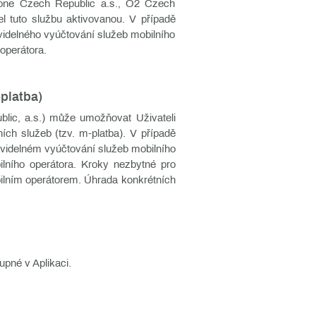
fone Czech Republic a.s., O2 Czech
el tuto službu aktivovanou. V případě
videlného vyúčtování služeb mobilního
operátora.
latba)
lic, a.s.) může umožňovat Uživateli
ních služeb (tzv. m-platba). V případě
avidelném vyúčtování služeb mobilního
ilního operátora. Kroky nezbytné pro
bilním operátorem. Úhrada konkrétních
upné v Aplikaci.