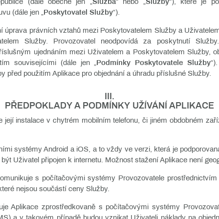
publice (dále obecně jen „
Služba
“ nebo „
Služby
“), které je p
u (dále jen „
Poskytovatel Služby
“).
úprava právních vztahů mezi Poskytovatelem Služby a Uživatelem z
telem Služby. Provozovatel neodpovídá za poskytnutí Služb
příslušným ujednáním mezi Uživatelem a Poskytovatelem Služby, 
ím souvisejícími (dále jen „
Podmínky Poskytovatele Služby
“)
 před použitím Aplikace pro objednání a úhradu příslušné Služby.
III.
PŘEDPOKLADY A PODMÍNKY UŽÍVÁNÍ APLIKACE
 její instalace v chytrém mobilním telefonu, či jiném obdobném zař
čními systémy Android a iOS, a to vždy ve verzi, která je podporova
být Uživatel připojen k internetu. Možnost stažení Aplikace není geo
munikuje s počítačovými systémy Provozovatele prostřednictvím sí
 které nejsou součástí ceny Služby.
je Aplikace zprostředkovaně s počítačovými systémy Provozovate
 a v takovém případě budou vznikat Uživateli náklady na objedn