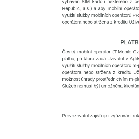
vybaven SIM kartou některého z če
Republic, a.s.) a aby mobilní operát
využití služby mobilních operátorů P
operátora nebo stržena z kreditu Uživ
PLATB
Český mobilní operátor (T-Mobile C
platbu, při které zadá Uživatel v Apl
využití služby mobilních operátorů m
operátora nebo stržena z kreditu Už
možnost úhrady prostřednictvím m-pla
Služeb nemusí být umožněna klientům
Provozovatel zajišťuje i vyřizování re