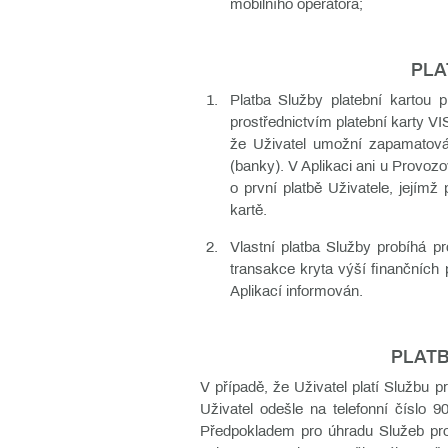
mobilního operátora;
PLA
Platba Služby platební kartou 
prostřednictvím platební karty VI
že Uživatel umožní zapamatování
(banky). V Aplikaci ani u Provoz
o první platbě Uživatele, jejímž
kartě.
Vlastní platba Služby probíhá pr
transakce kryta výší finančních
Aplikací informován.
PLATB
V případě, že Uživatel platí Službu 
Uživatel odešle na telefonní číslo 
Předpokladem pro úhradu Služeb pros