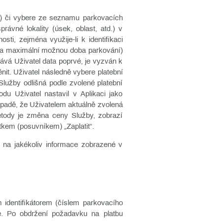
p.) či vybere ze seznamu parkovacích
rávné lokality (úsek, oblast, atd.) v
ti, zejména využije-li k identifikaci
su a maximální možnou doba parkování)
ává Uživatel data poprvé, je vyzván k
it. Uživatel následně vybere platební
Služby odlišná podle zvolené platební
du Uživatel nastavil v Aplikaci jako
řípadě, že Uživatelem aktuálně zvolená
etody je změna ceny Služby, zobrazí
tkem (posuvníkem) „Zaplatit“.
u na jakékoliv informace zobrazené v
m identifikátorem (číslem parkovacího
ce. Po obdržení požadavku na platbu