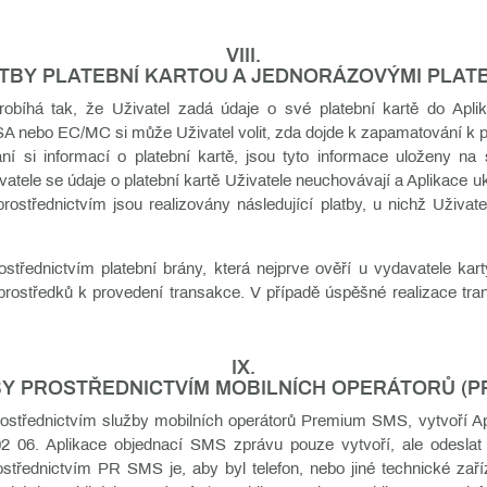
VIII.
TBY PLATEBNÍ KARTOU A JEDNORÁZOVÝMI PLAT
probíhá tak, že Uživatel zadá údaje o své platební kartě do Apl
SA nebo EC/MC si může Uživatel volit, zda dojde k zapamatování k pla
 si informací o platební kartě, jsou tyto informace uloženy na 
ovatele se údaje o platební kartě Uživatele neuchovávají a Aplikace
 prostřednictvím jsou realizovány následující platby, u nichž Uživat
ostřednictvím platební brány, která nejprve ověří u vydavatele kar
 prostředků k provedení transakce. V případě úspěšné realizace tra
IX.
Y PROSTŘEDNICTVÍM MOBILNÍCH OPERÁTORŮ (P
prostřednictvím služby mobilních operátorů Premium SMS, vytvoří 
902 06. Aplikace objednací SMS zprávu pouze vytvoří, ale odeslat
třednictvím PR SMS je, aby byl telefon, nebo jiné technické zaříz