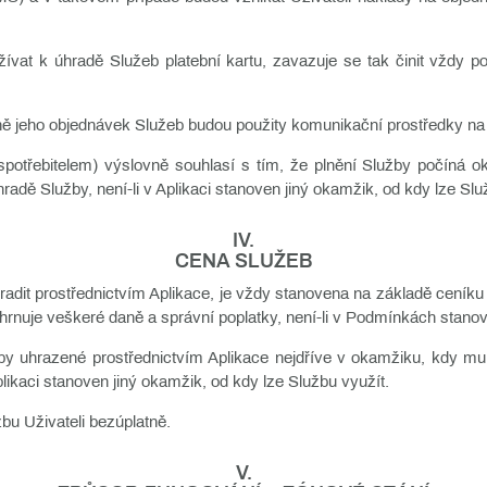
ívat k úhradě Služeb platební kartu, zavazuje se tak činit vždy po
dně jeho objednávek Služeb budou použity komunikační prostředky na
je spotřebitelem) výslovně souhlasí s tím, že plnění Služby počíná
adě Služby, není-li v Aplikaci stanoven jiný okamžik, od kdy lze Slu
IV.
CENA SLUŽEB
radit prostřednictvím Aplikace, je vždy stanovena na základě ceník
nuje veškeré daně a správní poplatky, není-li v Podmínkách stanov
žby uhrazené prostřednictvím Aplikace nejdříve v okamžiku, kdy mu
plikaci stanoven jiný okamžik, od kdy lze Službu využít.
bu Uživateli bezúplatně.
V.