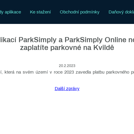
y aplikace
Ke stažení
Obchodní podmínky
Daňový dokl
likací ParkSimply a ParkSimply Online n
zaplatíte parkovné na Kvildě
20.2.2023
cí, která na svém území v roce 2023 zavedla platbu parkovného p
Další zprávy