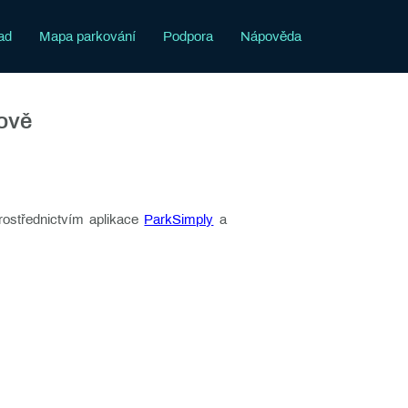
ad
Mapa parkování
Podpora
Nápověda
ově
rostřednictvím aplikace
ParkSimply
a